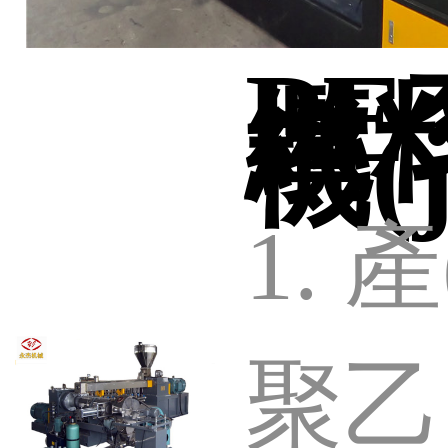
PE
纜
機(j
1. 
聚乙