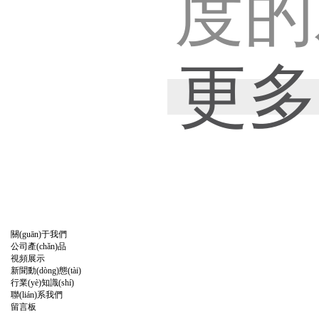
度的
套管的
造粒
更多
常15
材料
氯乙
作為
外
用于
關(guān)于我們
公司產(chǎn)品
視頻展示
新聞動(dòng)態(tài)
的熱
PV
行業(yè)知識(shí)
聯(lián)系我們
留言板