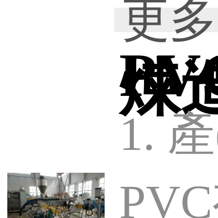
更多
良好
含量
(ch
P
煉造
能
此外
1. 
材料
以用
PVC
狀