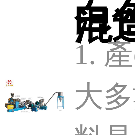
沫
白
混造
復(
1. 
體和
是一
大多
個(g
料。